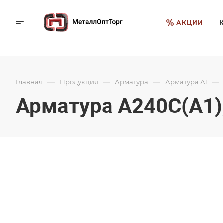
АКЦИИ
—
—
—
—
Главная
Продукция
Арматура
Арматура А1
Арматура А240С(А1),