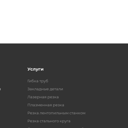
Услуги
Гибка труб
я
Закладные детали
Лазерная резка
Плазменная резка
Резка лентопильным станком
Резка стального круга