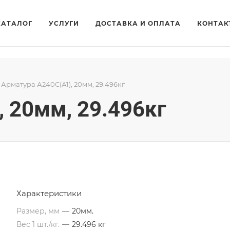
КАТАЛОГ
УСЛУГИ
ДОСТАВКА И ОПЛАТА
КОНТАК
Арматура А240С(А1), 20мм, 29.496кг
 20мм, 29.496кг
Характеристики
Размер, мм
—
20мм.
Вес 1 шт./кг.
—
29.496 кг