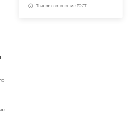
Точное соотвествие ГОСТ.
я
ую
ью