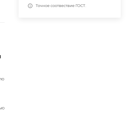
Точное соотвествие ГОСТ.
я
ую
ью