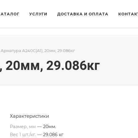
КАТАЛОГ
УСЛУГИ
ДОСТАВКА И ОПЛАТА
КОНТАК
Арматура А240С(А1), 20мм, 29.086кг
 20мм, 29.086кг
Характеристики
Размер, мм
—
20мм.
Вес 1 шт./кг.
—
29.086 кг