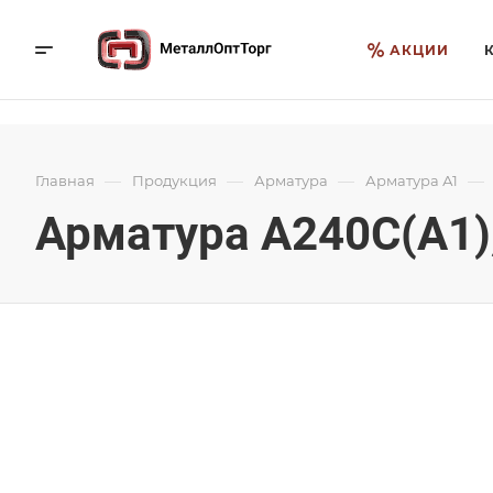
АКЦИИ
—
—
—
—
Главная
Продукция
Арматура
Арматура А1
Арматура А240С(А1),