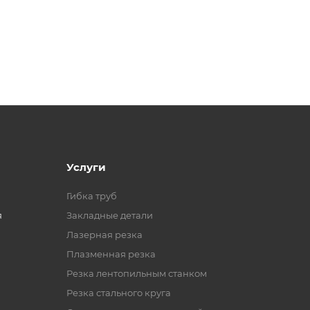
Услуги
Гибка труб
я
Закладные детали
Лазерная резка
Плазменная резка
Резка лентопильным станком
Резка стального круга