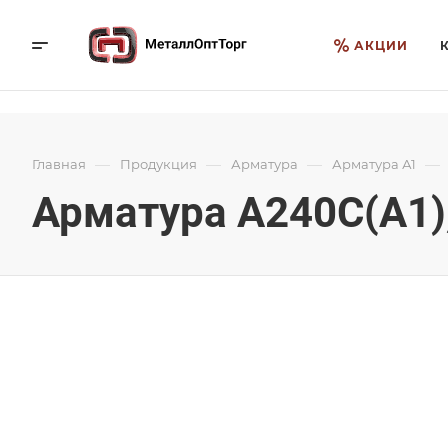
АКЦИИ
—
—
—
—
Главная
Продукция
Арматура
Арматура А1
Арматура А240С(А1),