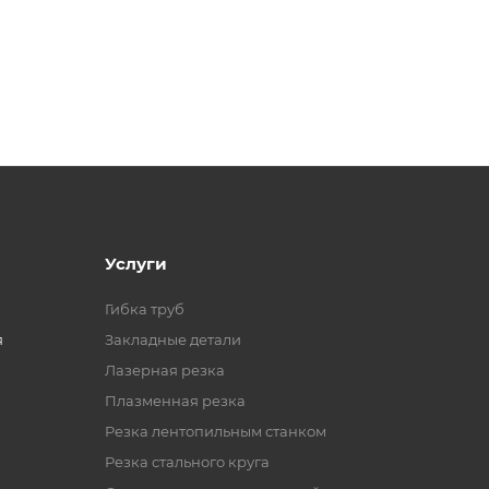
Услуги
Гибка труб
я
Закладные детали
Лазерная резка
Плазменная резка
Резка лентопильным станком
Резка стального круга