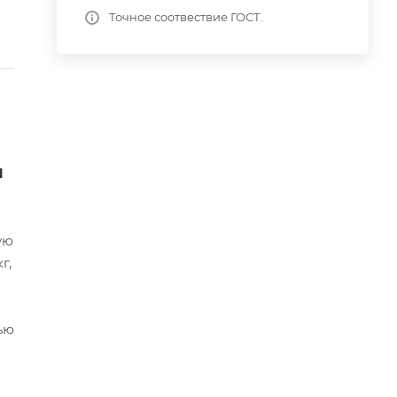
Точное соотвествие ГОСТ.
я
ую
г,
ью