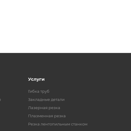
Услуги
Гибка труб
я
Закладные детали
Лазерная резка
Плазменная резка
Резка лентопильным станком