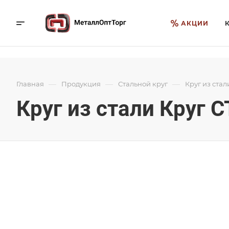
АКЦИИ
—
—
—
Главная
Продукция
Стальной круг
Круг из стал
Круг из стали Круг 