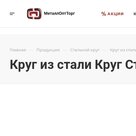
АКЦИИ
—
—
—
Главная
Продукция
Стальной круг
Круг из стал
Круг из стали Круг С