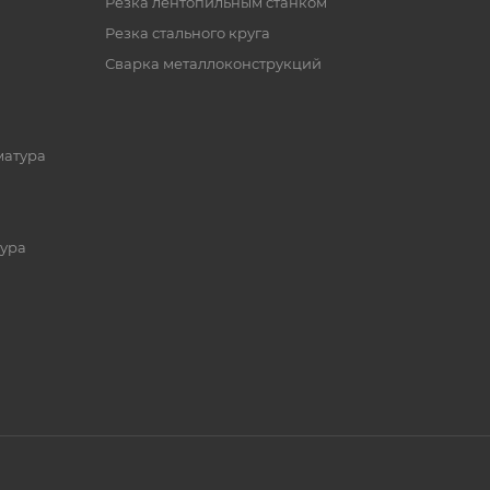
Резка лентопильным станком
Резка стального круга
Сварка металлоконструкций
матура
ура