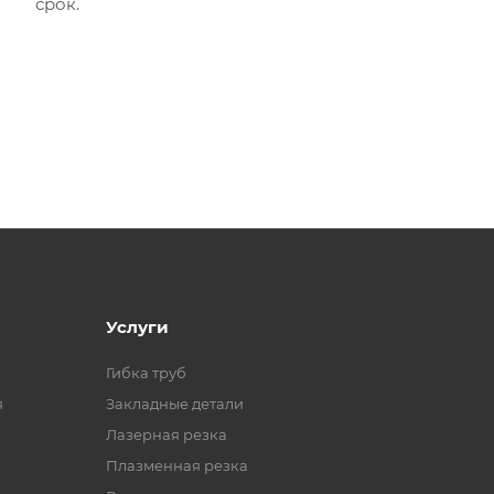
срок.
Услуги
Гибка труб
я
Закладные детали
Лазерная резка
Плазменная резка