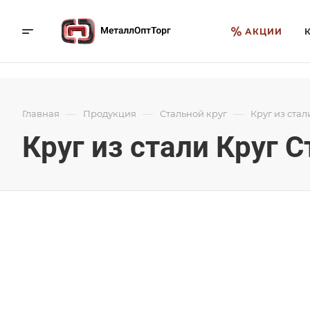
АКЦИИ
—
—
—
Главная
Продукция
Стальной круг
Круг из стал
Круг из стали Круг С