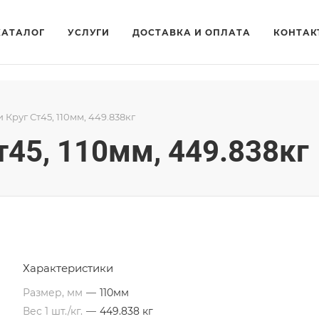
КАТАЛОГ
УСЛУГИ
ДОСТАВКА И ОПЛАТА
КОНТАК
и Круг Ст45, 110мм, 449.838кг
т45, 110мм, 449.838кг
Характеристики
Размер, мм
—
110мм
Вес 1 шт./кг.
—
449.838 кг