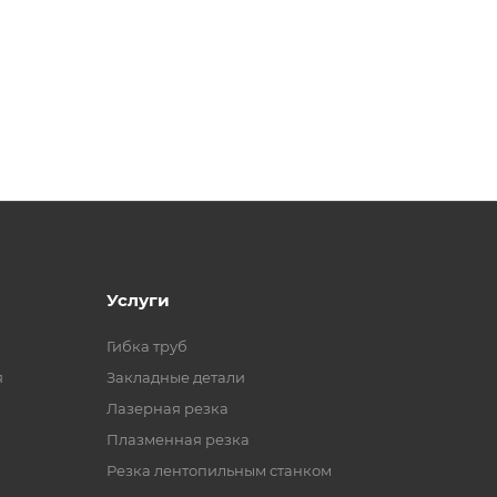
Услуги
Гибка труб
я
Закладные детали
Лазерная резка
Плазменная резка
Резка лентопильным станком