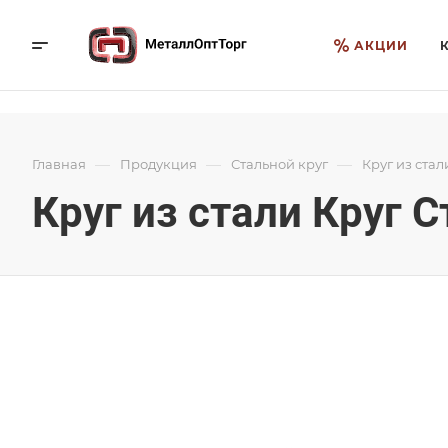
АКЦИИ
—
—
—
Главная
Продукция
Стальной круг
Круг из стал
Круг из стали Круг С