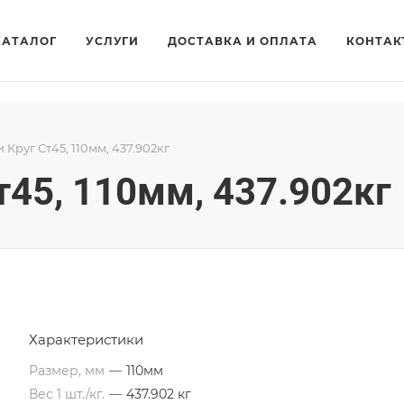
КАТАЛОГ
УСЛУГИ
ДОСТАВКА И ОПЛАТА
КОНТАК
и Круг Ст45, 110мм, 437.902кг
т45, 110мм, 437.902кг
Характеристики
Размер, мм
—
110мм
Вес 1 шт./кг.
—
437.902 кг