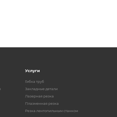
Услуги
Гибка труб
я
Закладные детали
Лазерная резка
Плазменная резка
Резка лентопильным станком