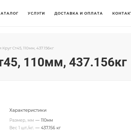
КАТАЛОГ
УСЛУГИ
ДОСТАВКА И ОПЛАТА
КОНТАК
 Круг Ст45, 110мм, 437.156кг
т45, 110мм, 437.156кг
Характеристики
Размер, мм
—
110мм
Вес 1 шт./кг.
—
437.156 кг