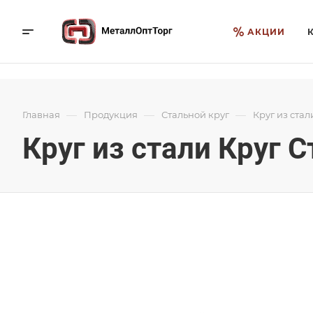
АКЦИИ
—
—
—
Главная
Продукция
Стальной круг
Круг из стали
Круг из стали Круг С