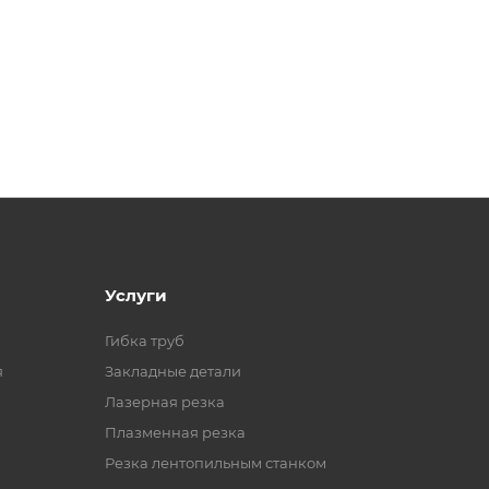
Услуги
Гибка труб
я
Закладные детали
Лазерная резка
Плазменная резка
Резка лентопильным станком