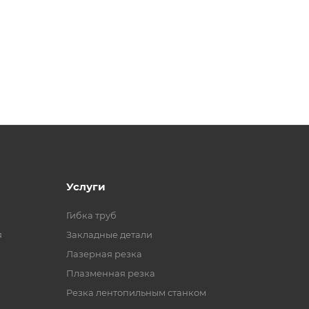
Услуги
Гибка труб
я
Закладные детали
Лазерная резка
Плазменная резка
Резка лентопильным станком