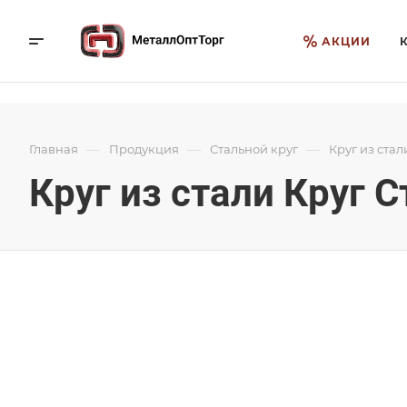
АКЦИИ
—
—
—
Главная
Продукция
Стальной круг
Круг из стал
Круг из стали Круг С