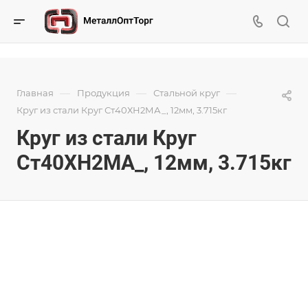
—
—
—
Главная
Продукция
Стальной круг
Круг из стали Круг Ст40ХН2МА_, 12мм, 3.715кг
Круг из стали Круг
Ст40ХН2МА_, 12мм, 3.715кг