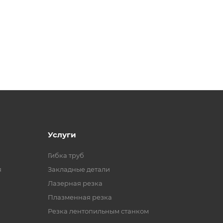
Услуги
Гибка труб
я
Закладные детали
Лазерная резка
Плазменная резка
Резка лентопильным станком