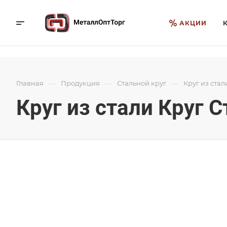
АКЦИИ
—
—
—
Главная
Продукция
Стальной круг
Круг из стал
Круг из стали Круг 