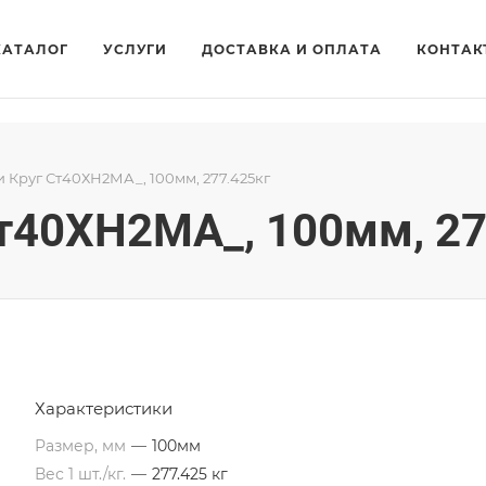
КАТАЛОГ
УСЛУГИ
ДОСТАВКА И ОПЛАТА
КОНТАК
и Круг Ст40ХН2МА_, 100мм, 277.425кг
Ст40ХН2МА_, 100мм, 27
Характеристики
Размер, мм
—
100мм
Вес 1 шт./кг.
—
277.425 кг