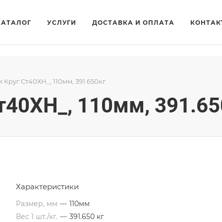
КАТАЛОГ
УСЛУГИ
ДОСТАВКА И ОПЛАТА
КОНТАК
и Круг Ст40ХН_, 110мм, 391.650кг
Ст40ХН_, 110мм, 391.65
Характеристики
Размер, мм
—
110мм
Вес 1 шт./кг.
—
391.650 кг