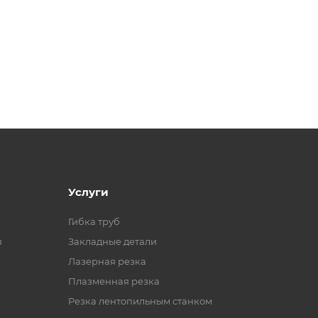
Услуги
Гибка труб
я
Закладные детали
Лазерная резка
Плазменная резка
Резка лентопильным станком