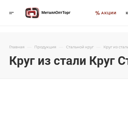
АКЦИИ
—
—
—
Главная
Продукция
Стальной круг
Круг из стал
Круг из стали Круг 