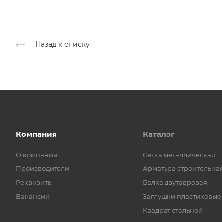
Назад к списку
Компания
Каталог
О компании
Cетка металлическая
Производители
Арматура строительна
Реквизиты
Балка двутавровая
Вакансии
Заглушки пластиковые
Квадрат стальной