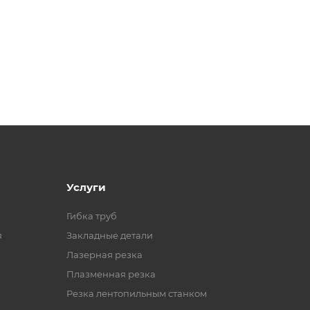
Услуги
Гибка труб
я
Закладные детали
Лазерная резка
Плазменная резка
Резка лентопильным станком