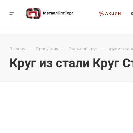
АКЦИИ
—
—
—
Главная
Продукция
Стальной круг
Круг из стал
Круг из стали Круг 