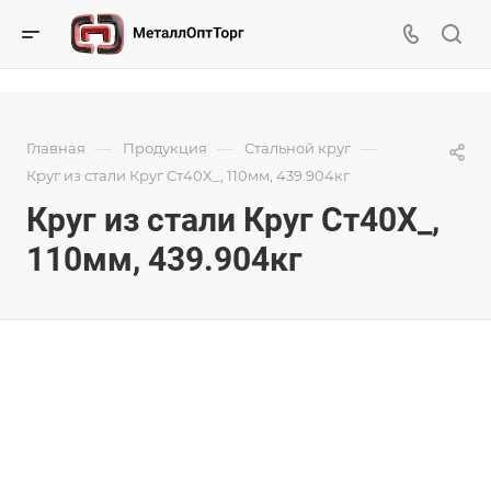
—
—
—
Главная
Продукция
Стальной круг
Круг из стали Круг Ст40Х_, 110мм, 439.904кг
Круг из стали Круг Ст40Х_,
110мм, 439.904кг