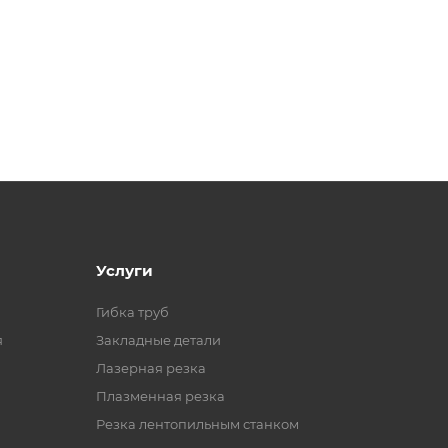
Услуги
Гибка труб
я
Закладные детали
Лазерная резка
Плазменная резка
Резка лентопильным станком