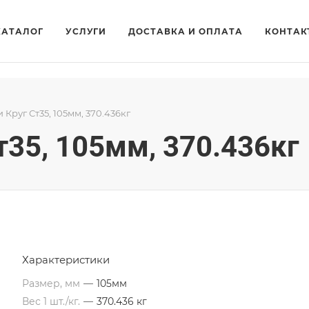
КАТАЛОГ
УСЛУГИ
ДОСТАВКА И ОПЛАТА
КОНТАК
и Круг Ст35, 105мм, 370.436кг
т35, 105мм, 370.436кг
Характеристики
Размер, мм
—
105мм
Вес 1 шт./кг.
—
370.436 кг