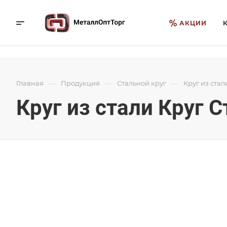
АКЦИИ
—
—
—
Главная
Продукция
Стальной круг
Круг из стал
Круг из стали Круг С