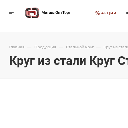
АКЦИИ
—
—
—
Главная
Продукция
Стальной круг
Круг из стал
Круг из стали Круг С