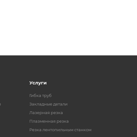
Услуги
Гибка труб
я
Закладные детали
Лазерная резка
Плазменная резка
Резка лентопильным станком