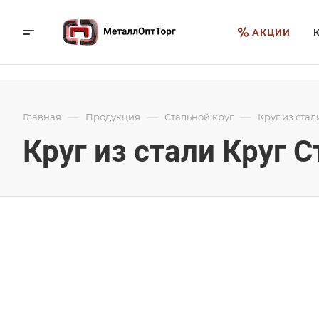
АКЦИИ
—
—
—
Главная
Продукция
Стальной круг
Круг из стали
Круг из стали Круг С