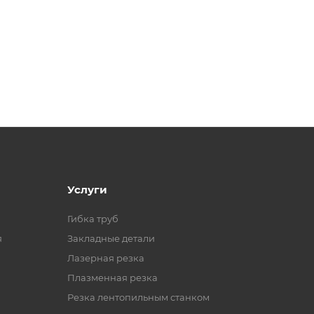
Услуги
Гибка труб
я
Закладные детали
Лазерная резка
Плазменная резка
Резка лентопильным станком