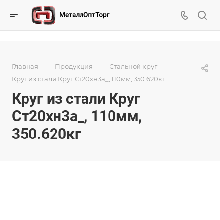
—
—
—
Главная
Продукция
Стальной круг
Круг из стали Круг Ст20хн3а_, 110мм, 350.620кг
Круг из стали Круг
Ст20хн3а_, 110мм,
350.620кг