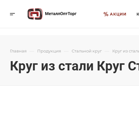
АКЦИИ
—
—
—
Главная
Продукция
Стальной круг
Круг из стал
Круг из стали Круг 