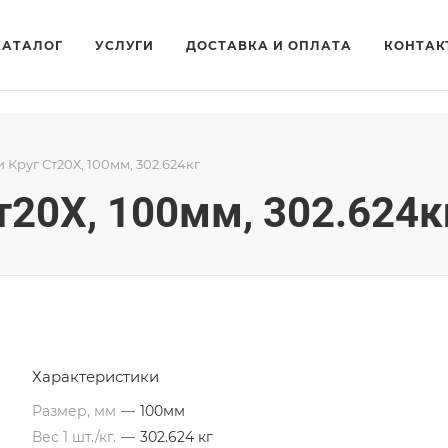
КАТАЛОГ
УСЛУГИ
ДОСТАВКА И ОПЛАТА
КОНТАК
и Круг Ст20Х, 100мм, 302.624кг
Ст20Х, 100мм, 302.624к
Характеристики
Размер, мм
—
100мм
Вес 1 шт./кг.
—
302.624 кг