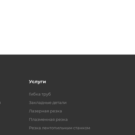
Услуги
Гибка труб
я
Закладные детали
Лазерная резка
Плазменная резка
Резка лентопильным станком