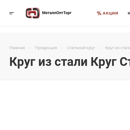
АКЦИИ
—
—
—
Главная
Продукция
Стальной круг
Круг из стал
Круг из стали Круг С