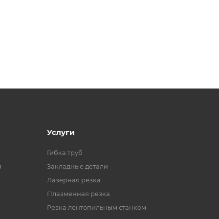
Услуги
Гибка труб
я
Закладные детали
Лазерная резка
Плазменная резка
Резка лентопильным станком