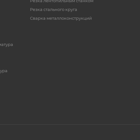
Резка лентопильным станком
Резка стального круга
Сварка металлоконструкций
матура
ура