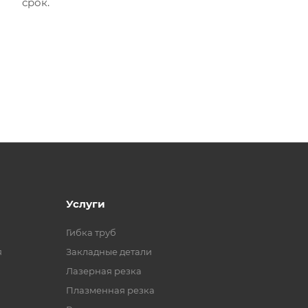
срок.
Услуги
Гибка труб
я
Закладные детали
Лазерная резка
Плазменная резка