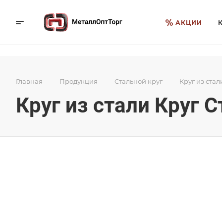
АКЦИИ
—
—
—
Главная
Продукция
Стальной круг
Круг из стал
Круг из стали Круг С