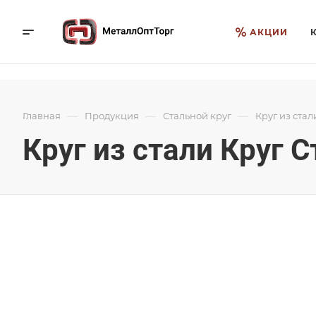
АКЦИИ
—
—
—
Главная
Продукция
Стальной круг
Круг из стал
Круг из стали Круг С