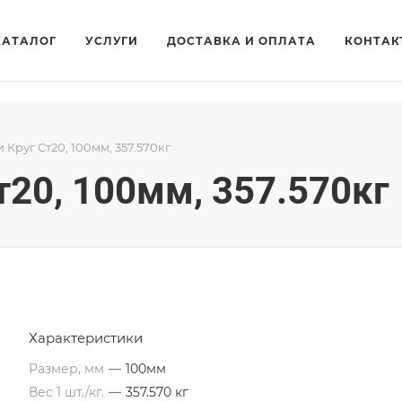
КАТАЛОГ
УСЛУГИ
ДОСТАВКА И ОПЛАТА
КОНТАК
и Круг Ст20, 100мм, 357.570кг
т20, 100мм, 357.570кг
Характеристики
Размер, мм
—
100мм
Вес 1 шт./кг.
—
357.570 кг