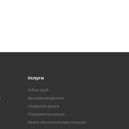
Услуги
Гибка труб
я
Закладные детали
Лазерная резка
Плазменная резка
Резка лентопильным станком