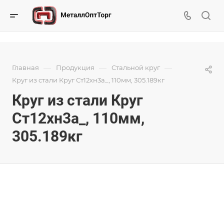
—
—
—
Главная
Продукция
Стальной круг
Круг из стали Круг Ст12хн3а_, 110мм, 305.189кг
Круг из стали Круг
Ст12хн3а_, 110мм,
305.189кг