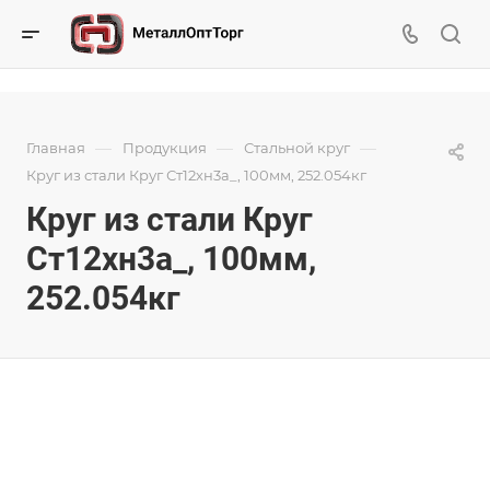
—
—
—
Главная
Продукция
Стальной круг
Круг из стали Круг Ст12хн3а_, 100мм, 252.054кг
Круг из стали Круг
Ст12хн3а_, 100мм,
252.054кг