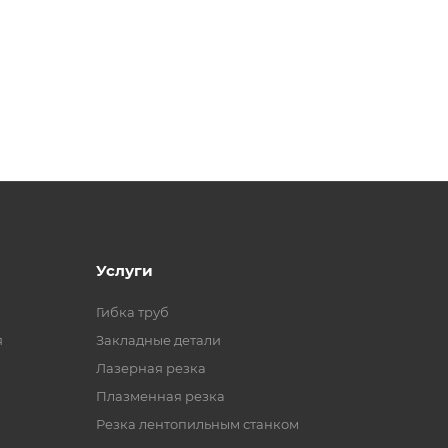
Услуги
Гибка труб
я
Закладные детали
Лазерная резка
Плазменная резка
Резка лентопильным станком