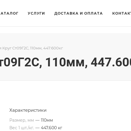
КАТАЛОГ
УСЛУГИ
ДОСТАВКА И ОПЛАТА
КОНТАК
и Круг Ст09Г2С, 110мм, 447.600кг
Ст09Г2С, 110мм, 447.60
Характеристики
Размер, мм
—
110мм
Вес 1 шт./кг.
—
447.600 кг