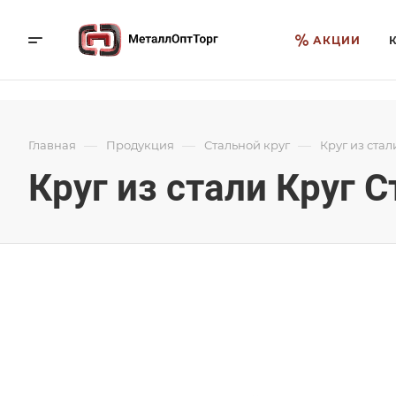
АКЦИИ
—
—
—
Главная
Продукция
Стальной круг
Круг из стал
Круг из стали Круг 