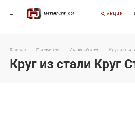
АКЦИИ
—
—
—
Главная
Продукция
Стальной круг
Круг из стал
Круг из стали Круг 