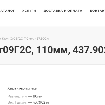
КАТАЛОГ
УСЛУГИ
ДОСТАВКА И ОПЛАТА
КОНТАК
и Круг Ст09Г2С, 110мм, 437.902кг
Ст09Г2С, 110мм, 437.90
Характеристики
Размер, мм
—
110мм
Вес 1 шт./кг.
—
437.902 кг