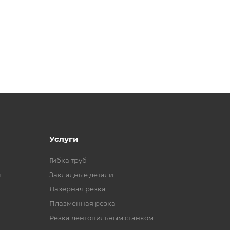
Услуги
Гибка труб
я
Закладные детали
Лазерная резка
Плазменная резка
Резка лентопильным станком