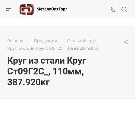
—
—
—
Главная
Продукция
Стальной круг
Круг из стали Круг Ст09Г2С_, 110мм, 387.920кг
Круг из стали Круг
Ст09Г2С_, 110мм,
387.920кг