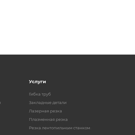
Услуги
Гибка труб
я
Закладные детали
Лазерная резка
Плазменная резка
Резка лентопильным станком