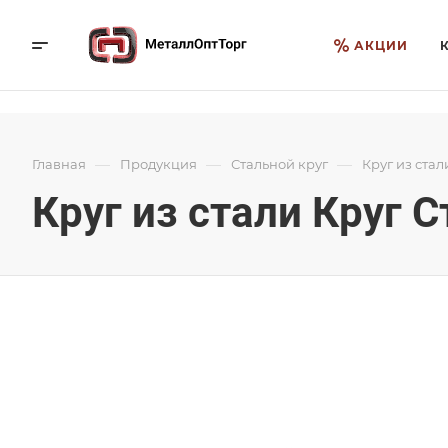
АКЦИИ
—
—
—
Главная
Продукция
Стальной круг
Круг из стал
Круг из стали Круг С