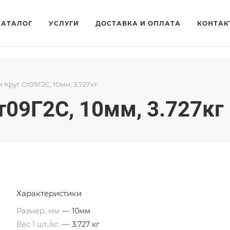
КАТАЛОГ
УСЛУГИ
ДОСТАВКА И ОПЛАТА
КОНТАК
и Круг Ст09Г2С, 10мм, 3.727кг
т09Г2С, 10мм, 3.727кг
Характеристики
Размер, мм
—
10мм
Вес 1 шт./кг.
—
3.727 кг