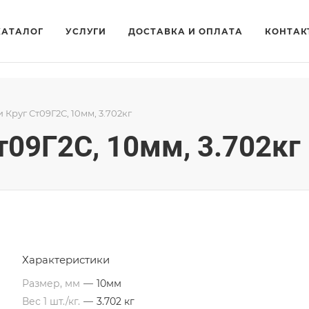
КАТАЛОГ
УСЛУГИ
ДОСТАВКА И ОПЛАТА
КОНТАК
и Круг Ст09Г2С, 10мм, 3.702кг
т09Г2С, 10мм, 3.702кг
Характеристики
Размер, мм
—
10мм
Вес 1 шт./кг.
—
3.702 кг