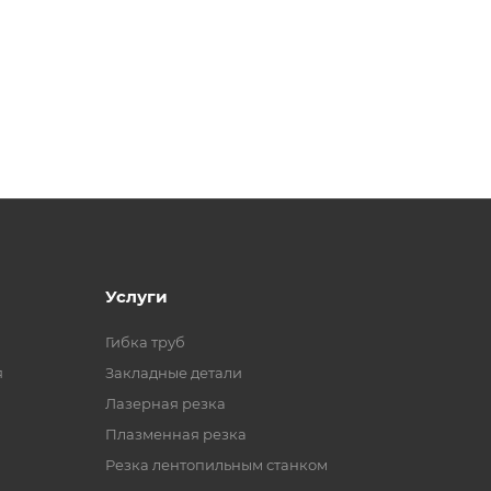
Услуги
Гибка труб
я
Закладные детали
Лазерная резка
Плазменная резка
Резка лентопильным станком