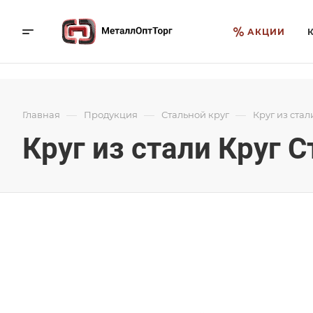
АКЦИИ
—
—
—
Главная
Продукция
Стальной круг
Круг из стал
Круг из стали Круг С