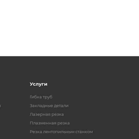
Услуги
Гибка труб
я
Закладные детали
Лазерная резка
Плазменная резка
Резка лентопильным станком