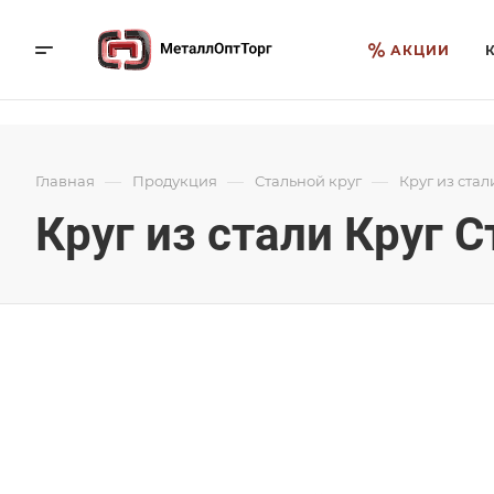
АКЦИИ
—
—
—
Главная
Продукция
Стальной круг
Круг из стал
Круг из стали Круг 