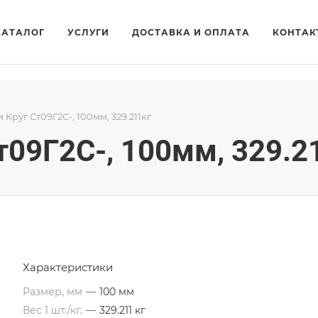
КАТАЛОГ
УСЛУГИ
ДОСТАВКА И ОПЛАТА
КОНТАК
и Круг Ст09Г2С-, 100мм, 329.211кг
Ст09Г2С-, 100мм, 329.2
Характеристики
Размер, мм
—
100 мм
Вес 1 шт./кг.
—
329.211 кг