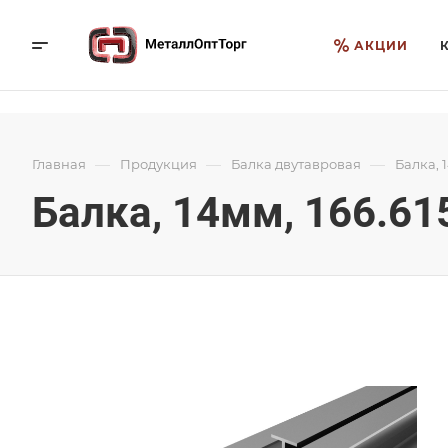
АКЦИИ
—
—
—
Главная
Продукция
Балка двутавровая
Балка, 1
Балка, 14мм, 166.61