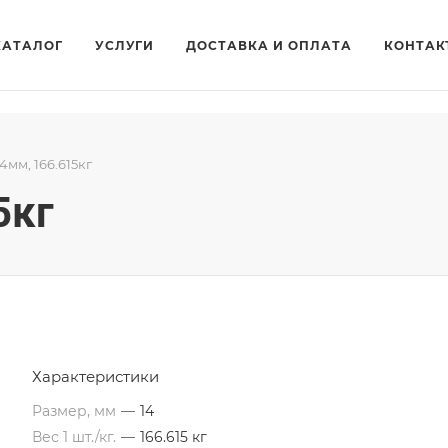
КАТАЛОГ
УСЛУГИ
ДОСТАВКА И ОПЛАТА
КОНТАК
4мм, 166.615кг
5кг
Характеристики
Размер, мм
—
14
Вес 1 шт./кг.
—
166.615 кг